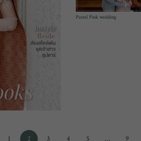
Pastel Pink wedding
1
2
3
4
5
…
9