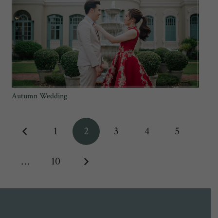
Autumn Wedding
1
2
3
4
5
…
10