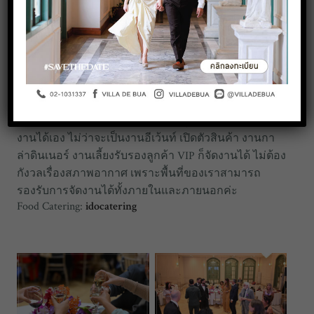
สร้างความประทับใจให้ลูกค้าคนสำคัญ ที่ วิลลา เดอ บัว!
จัด Gala Dinner / Private Party ในบรรยากาศไม่เหมือน
ใคร ที่คฤหาสน์ส่วนตัว
#
วิลลาเดอบัว
ตัวอาคารและงาน
ออกแบบภายในมีความสวย Unique มีฟังก์ชันสำหรับการ
จัดงานโดยเฉพาะ มีความเป็นส่วนตัวสูง จัดทีละหนึ่งงาน
เท่านั้น และมีทีมงานให้คำแนะนำ ให้บริการจัดงานเลี้ยง
ครบวงจรแบบ One-Stop Service ให้คุณได้ออกแบบธีม
งานได้เอง ไม่ว่าจะเป็นงานอีเว้นท์ เปิดตัวสินค้า งานกา
ล่าดินเนอร์ งานเลี้ยงรับรองลูกค้า VIP ก็จัดงานได้ ไม่ต้อง
กังวลเรื่องสภาพอากาศ เพราะพื้นที่ของเราสามารถ
รองรับการจัดงานได้ทั้งภายในและภายนอกค่ะ
Food Catering:
idocatering