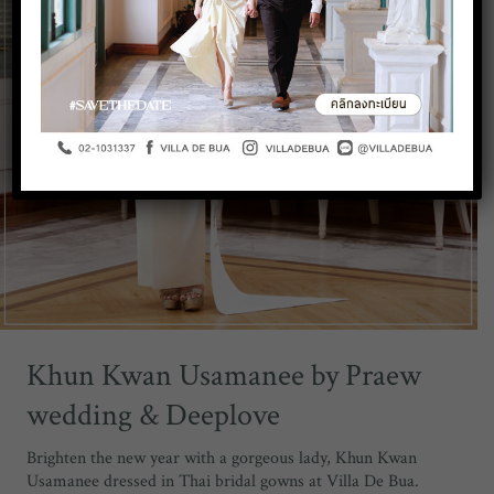
Khun Kwan Usamanee by Praew
wedding & Deeplove
Brighten the new year with a gorgeous lady, Khun Kwan
Usamanee dressed in Thai bridal gowns at Villa De Bua.