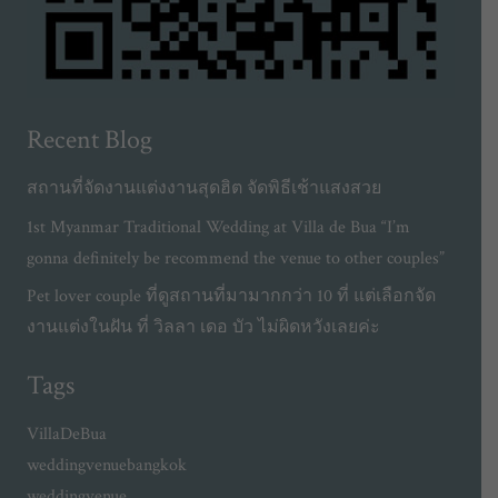
Recent Blog
สถานที่จัดงานแต่งงานสุดฮิต จัดพิธีเช้าแสงสวย
1st Myanmar Traditional Wedding at Villa de Bua “I’m
gonna definitely be recommend the venue to other couples”
Pet lover couple ที่ดูสถานที่มามากกว่า 10 ที่ แต่เลือกจัด
งานแต่งในฝัน ที่ วิลลา เดอ บัว ไม่ผิดหวังเลยค่ะ
Tags
VillaDeBua
weddingvenuebangkok
weddingvenue