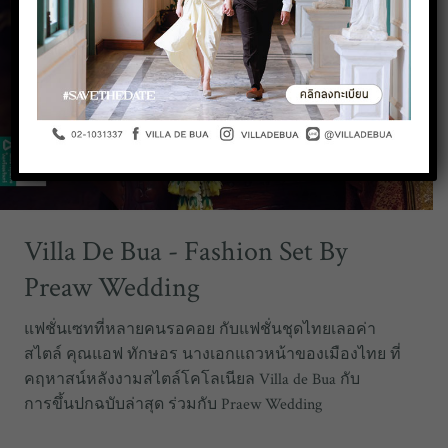
Villa De Bua - Fashion Set By
Preaw Wedding
แฟชั่นเซทที่หลายคนรอคอย กับแฟชั่นชุดไทยเลอค่า
สไตล์ คุณแอฟ ทักษอร นางเอกแถวหน้าของเมืองไทย ที่
คฤหาสน์หลังงามสไตล์โคโลเนียล Villa de Bua กับ
การขึ้นปกฉบับล่าสุด ร่วมกับ Praew Wedding