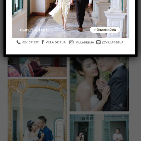
หนึ่งในการถ่าย Pre-wedding ค่ะ ภาพออกมาสวยหวาน
และสวีทสุดๆ สถานที่ของเราไม่ว่ามุมไหน ก็สามารถถ่าย
ออกมาสวยทุกมุมค่ะ