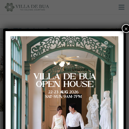
×
Purple wedding