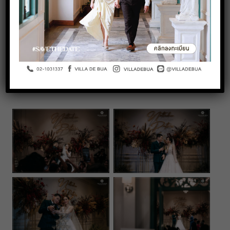
A perfect combination of Chinese, Thai and Western for a
remarkable wedding at Villa De Bua. Red and Gold are the
colour of love and luck, which is always good for wedding
ceremonies. Our in-house team decorated in a warm tone
and added the wedding elements to complete the mood.
Stunning and endearing
Photographer: KANN Gallery