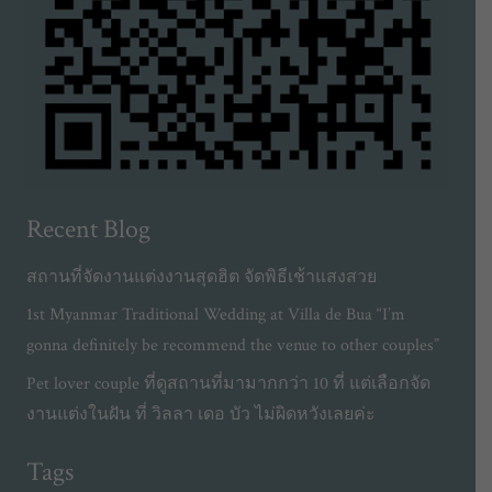
Recent Blog
สถานที่จัดงานแต่งงานสุดฮิต จัดพิธีเช้าแสงสวย
1st Myanmar Traditional Wedding at Villa de Bua “I’m
gonna definitely be recommend the venue to other couples”
Pet lover couple ที่ดูสถานที่มามากกว่า 10 ที่ แต่เลือกจัด
งานแต่งในฝัน ที่ วิลลา เดอ บัว ไม่ผิดหวังเลยค่ะ
Tags