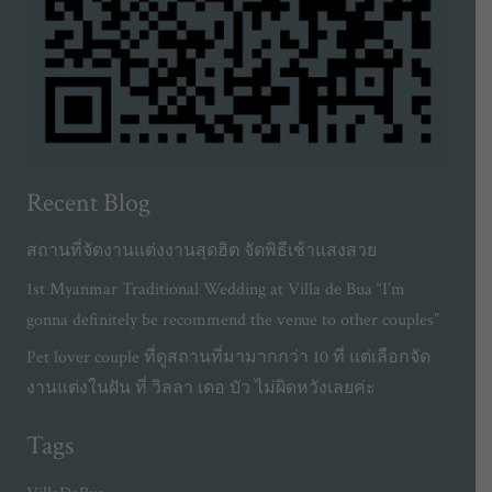
Recent Blog
สถานที่จัดงานแต่งงานสุดฮิต จัดพิธีเช้าแสงสวย
1st Myanmar Traditional Wedding at Villa de Bua “I’m
gonna definitely be recommend the venue to other couples”
Pet lover couple ที่ดูสถานที่มามากกว่า 10 ที่ แต่เลือกจัด
งานแต่งในฝัน ที่ วิลลา เดอ บัว ไม่ผิดหวังเลยค่ะ
Tags