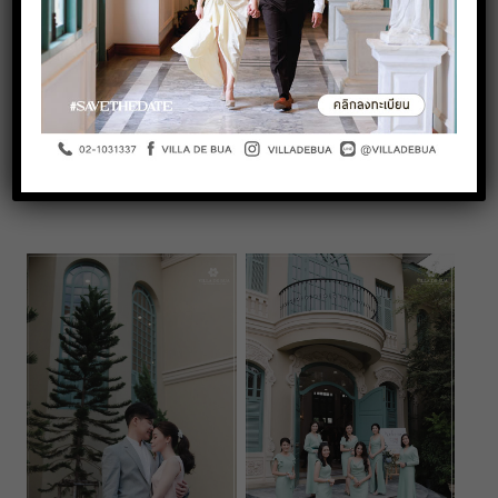
Every love story is beautiful, but ours is my favourite.
Appreciate all the beautiful photos of the wedding vibes at
Villa De Bua.
It’s the wedding season of the year! Make the event a once-
in-a-lifetime experience for you! We would be happy to
assist you with one-stop service!
Photographer: Rak-Yim