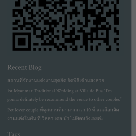
Recent Blog
สถานที่จัดงานแต่งงานสุดฮิต จัดพิธีเช้าแสงสวย
1st Myanmar Traditional Wedding at Villa de Bua “I’m
gonna definitely be recommend the venue to other couples”
Pet lover couple ที่ดูสถานที่มามากกว่า 10 ที่ แต่เลือกจัด
งานแต่งในฝัน ที่ วิลลา เดอ บัว ไม่ผิดหวังเลยค่ะ
Tags