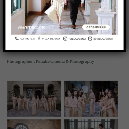
#VenueandWeddingService
The next chapter of their story begins at Villa De Bua Venue!
Big Congratulations! and thank you for choosing
#VILLADEBUA for your special day. Surrounding with
people who love you is the most beautiful moment. You two
were made for each other.
Photographer : Penake Cinema & Photography