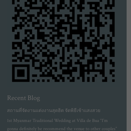
Recent Blog
สถานที่จัดงานแต่งงานสุดฮิต จัดพิธีเช้าแสงสวย
1st Myanmar Traditional Wedding at Villa de Bua “I’m
gonna definitely be recommend the venue to other couples”