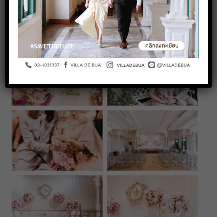
ด้วยการตกแต่งแบบไทยประยุกต์ในโทนขาว-ชมพู สวย
หวานและยังคงกลิ่นอายแบบไทยๆ