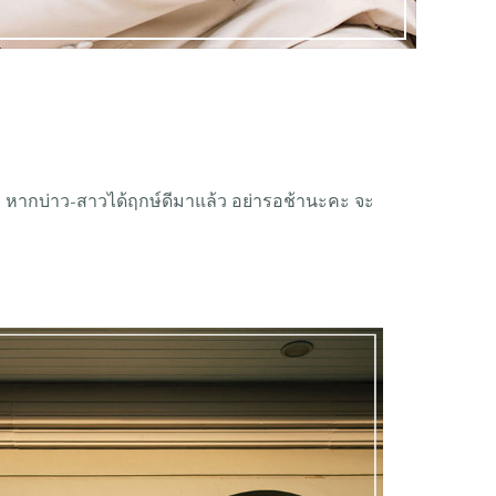
ค่ะ หากบ่าว-สาวได้ฤกษ์ดีมาแล้ว อย่ารอช้านะคะ จะ