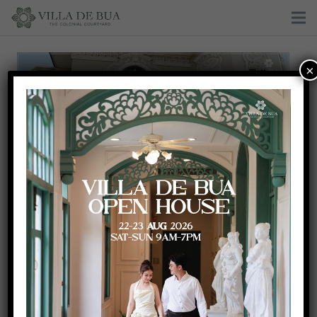
×
Elegant wedding