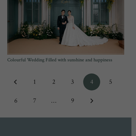
Colourful Wedding Filled with sunshine and happiness
1
2
3
4
5
6
7
…
9