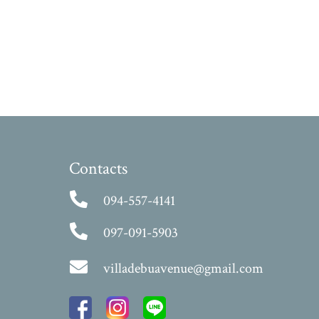
Contacts
094-557-4141
097-091-5903
villadebuavenue@gmail.com