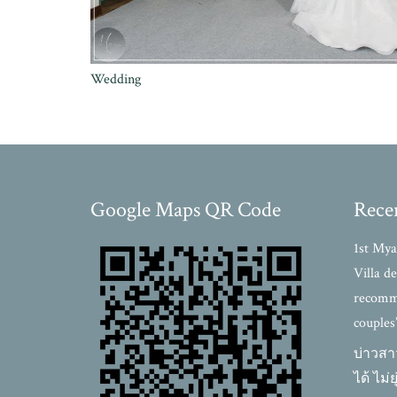
Wedding
Google Maps QR Code
Rece
1st Mya
Villa d
recomme
couples
บ่าวสา
ได้ ไม่