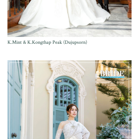
K.Mint & K.Kongthap Peak (Dujupsorn)