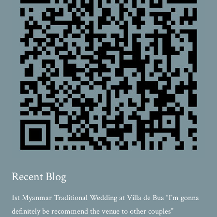
Recent Blog
1st Myanmar Traditional Wedding at Villa de Bua “I’m gonna
definitely be recommend the venue to other couples”