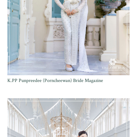
K.PP Punpreedee (Porncheewan) Bride Magazine