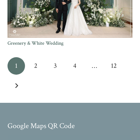
Greenery & White Wedding
1
2
3
4
…
12
Google Maps QR Code