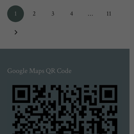
1
2
3
4
…
11
Google Maps QR Code