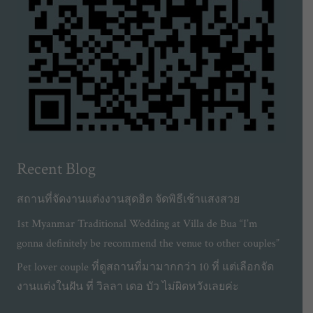
Recent Blog
สถานที่จัดงานแต่งงานสุดฮิต จัดพิธีเช้าแสงสวย
1st Myanmar Traditional Wedding at Villa de Bua “I’m
gonna definitely be recommend the venue to other couples”
Pet lover couple ที่ดูสถานที่มามากกว่า 10 ที่ แต่เลือกจัด
งานแต่งในฝัน ที่ วิลลา เดอ บัว ไม่ผิดหวังเลยค่ะ