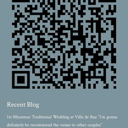
Recent Blog
1st Myanmar Traditional Wedding at Villa de Bua “I’m gonna
definitely be recommend the venue to other couples”