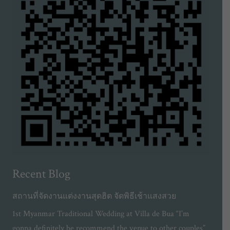
Recent Blog
สถานที่จัดงานแต่งงานสุดฮิต จัดพิธีเช้าแสงสวย
1st Myanmar Traditional Wedding at Villa de Bua “I’m
gonna definitely be recommend the venue to other couples”