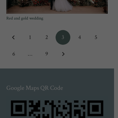
Red and gold wedding
1
2
3
4
5
6
…
9
Google Maps QR Code