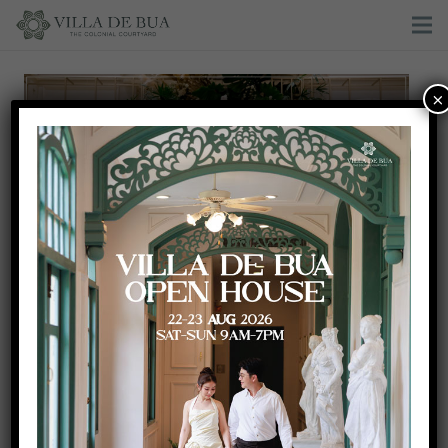
×
Greenery Wedding wedding