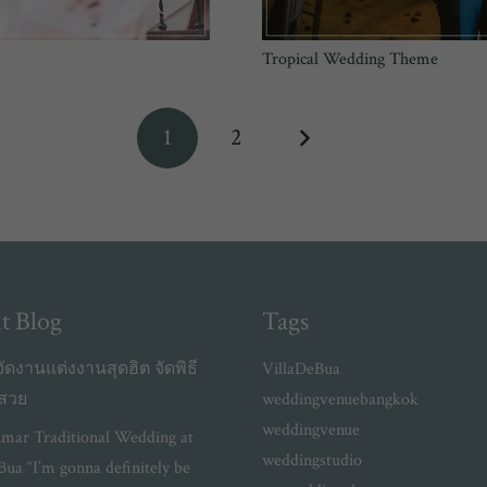
Tropical Wedding Theme
1
2
t Blog
Tags
ัดงานแต่งงานสุดฮิต จัดพิธี
VillaDeBua
งสวย
weddingvenuebangkok
weddingvenue
mar Traditional Wedding at
weddingstudio
Bua “I’m gonna definitely be