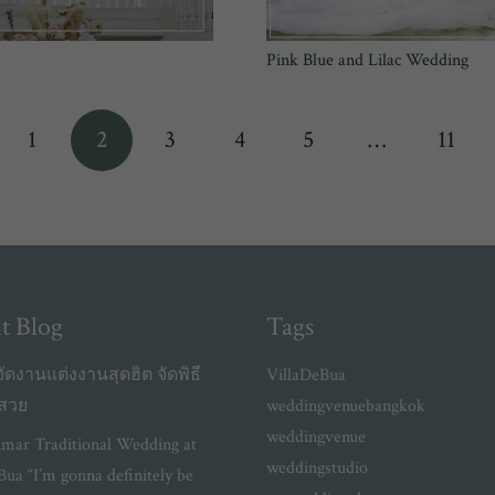
Pink Blue and Lilac Wedding
1
2
3
4
5
…
11
t Blog
Tags
ัดงานแต่งงานสุดฮิต จัดพิธี
VillaDeBua
งสวย
weddingvenuebangkok
weddingvenue
mar Traditional Wedding at
weddingstudio
Bua “I’m gonna definitely be