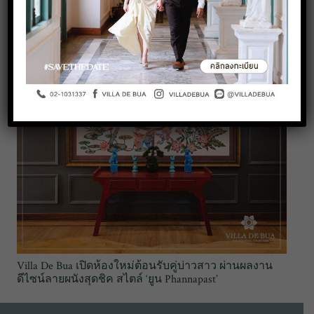
Villa De Bua เปิดห้องใหม่ต้อนรับคู่บ่าวสาว ผ่านผลงาน
ดีไซน์ลายผนังสุดชิค สไตล์ ‘ยูน Phannapast’